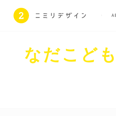
私たちのこと
サ
Skip
to
content
なだこど