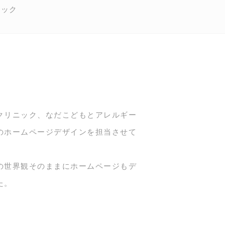
ニック
クリニック、なだこどもとアレルギー
のホームページデザインを担当させて
。
の世界観そのままにホームページもデ
た。