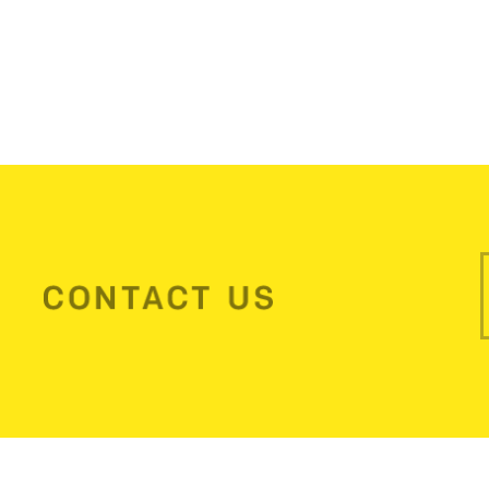
ジ
送
り