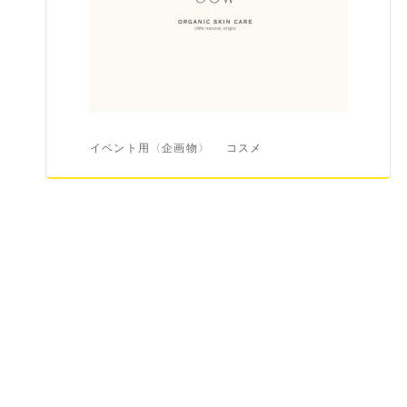
イベント用〈企画物〉
コスメ
投
稿
の
ペ
ー