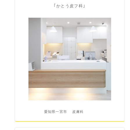
｢かとう皮フ科｣
愛知県一宮市
皮膚科