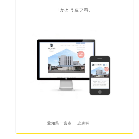
｢かとう皮フ科｣
愛知県一宮市
皮膚科